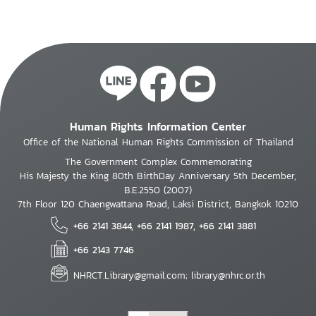
Human Rights Information Center
Office of the National Human Rights Commission of Thailand
The Government Complex Commemorating
His Majesty the King 80th BirthDay Anniversary 5th December,
B.E.2550 (2007)
7th Floor 120 Chaengwattana Road, Laksi District, Bangkok 10210
+66 2141 3844, +66 2141 1987, +66 2141 3881
+66 2143 7746
NHRCT.Library@gmail.com; library@nhrc.or.th