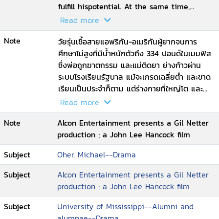
fulfill hispotential. At the same time,
Oher\'s presence in the Touhys\' lives
Read more
leads them to some insightful self-
Note
discoveries of their own. Living in his new
วัยรุ่นเชื้อสายแอฟริกัน-อเมริกันผู้ยากจนการ
environment, Mike faces a completely
ศึกษาไม่สูงที่มีน้ำหนักตัวถึง 334 ปอนด์ในเมมฟิส
different set of challenges to overcome --
ซึ่งพ่อถูกฆาตกรรม และแม่ติดยา ย่างก้าวผ่าน
as both a football player and student. Mike
ระบบโรงเรียนรัฐบาล แม้จะเกรดเฉลี่ยต่ำ และขาด
works hard and, with the help of his
เรียนเป็นประจำก็ตาม แต่ร่างกายที่ใหญ่โต และ
coaches and adopted family, becomes an
ความเร็วของเขา ดึงดูดความสนใจของเศรษฐีคู่
Read more
All-American offensive left tackle
สามีภรรยาผิวขาวที่เอาเขาไปชุบเลี้ยงทั้งด้านกีฬา
Note
Alcon Entertainment presents a Gil Netter
และ วิชาการ เพื่อทำให้เขาเป็น 1 ในนักกีฬา
production ; a John Lee Hancock film
ฟุตบอลตัวความหวังแถวหน้าระดับไฮสกูลของ
ประเทศ
Subject
Oher, Michael--Drama
Subject
Alcon Entertainment presents a Gil Netter
production ; a John Lee Hancock film
Subject
University of Mississippi--Alumni and
alumnae--Drama