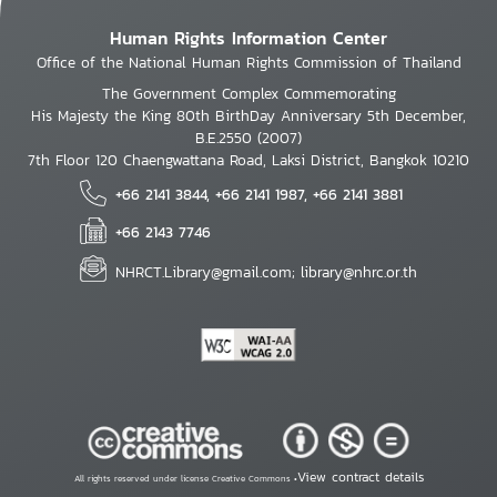
Human Rights Information Center
Office of the National Human Rights Commission of Thailand
The Government Complex Commemorating
His Majesty the King 80th BirthDay Anniversary 5th December,
B.E.2550 (2007)
7th Floor 120 Chaengwattana Road, Laksi District, Bangkok 10210
+66 2141 3844, +66 2141 1987, +66 2141 3881
+66 2143 7746
NHRCT.Library@gmail.com; library@nhrc.or.th
View contract details
All rights reserved under license Creative Commons •