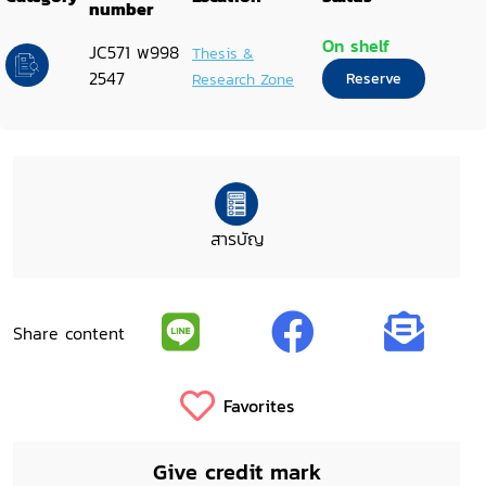
พื้นที่จังหวัดภาคเหนือ ตำบลทุ่งสะโตก
number
On shelf
อำเภอสันป่าตอง จังหวัดเชียงใหม่
JC571 พ998
Thesis &
2547
Research Zone
Reserve
ตำบลบ้านแป้น อำเภอเมือง จังหวัด
ลำพูน ตำบลป่าอ้อดอนชัย อำเภอมือง
จังหวัดเชียงราย
สารบัญ
Share content
Favorites
Give credit mark