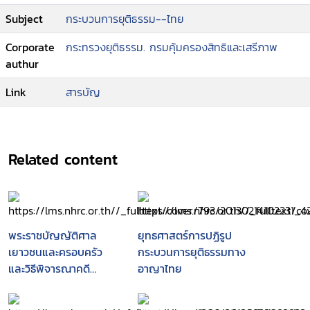
นภาครัฐ ภาคประชาชนและหน่วยงานภาควิชาการอัน
Subject
กระบวนการยุติธรรม--ไทย
จะนำไปสู่การขับเคลื่อนงานทางด้านการคุ้มครองสิทธิ
เสรีภาพและการจัดการระงับข้อพิพาทและข้อขัดแย้งใน
Corporate
กระทรวงยุติธรรม. กรมคุ้มครองสิทธิและเสรีภาพ
รูปแบบบูรณาการการทำงานอย่างแท้จริง.
authur
Link
สารบัญ
Related content
พระราชบัญญัติศาล
ยุทธศาสตร์การปฏิรูป
เยาวชนและครอบครัว
กระบวนการยุติธรรมทาง
และวิธีพิจารณาคดี
อาญาไทย
เยาวชนและครอบครัว
พ.ศ. 2553 พร้อมทั้งสรุป