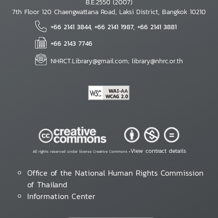
B.E.2550 (2007)
7th Floor 120 Chaengwattana Road, Laksi District, Bangkok 10210
+66 2141 3844, +66 2141 1987, +66 2141 3881
+66 2143 7746
NHRCT.Library@gmail.com; library@nhrc.or.th
View contract details
All rights reserved under license Creative Commons •
Office of the National Human Rights Commission
of Thailand
Information Center