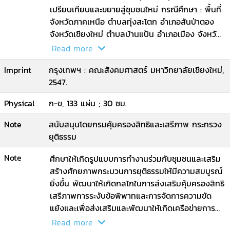
เปรียบเทียบและขยายสู่ชุมชนใหม่ กรณีศึกษา : พื้นที่
จังหวัดภาคเหนือ ตำบลทุ่งสะโตก อำเภอสันป่าตอง
จังหวัดเชียงใหม่ ตำบลบ้านแป้น อำเภอเมือง จังหวัด
ลำพูน ตำบลป่าอ้อดอนชัย อำเภอมือง จังหวัด
Read more
เชียงราย / ไพสิฐ พาณิชย์กุล
Imprint
กรุงเทพฯ : คณะสังคมศาสตร์ มหาวิทยาลัยเชียงใหม่,
2547.
Physical
ก-ข, 133 แผ่น ; 30 ซม.
Note
สนับสนุนโดยกรมคุ้มครองสิทธิและเสรีภาพ กระทรวง
ยุติธรรม
Note
ศึกษาให้เกิดรูปแบบการทำงานร่วมกับชุมชนและเสริม
สร้างศักยภาพกระบวนการยุติธรรมให้มีความสมบูรณ์
ยิ่งขึ้น พัฒนาให้เกิดกลไกในการส่งเสริมคุ้มครองสิทธิ
เสรีภาพการระงับข้อพิพาทและการจัดการความขัด
แย้งและเพื่อส่งเสริมและพัฒนาให้เกิดเครือข่ายการ
ทำงานในลักษณะพาหุภาคี อันประกอบด้วยหน่ยวงา
Read more