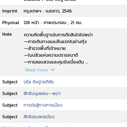
Imprint
กรุงเทพฯ : เมฆขาว, 2546.
Physical
128 หน้า : ภาพประกอบ ; 21 ซม.
Note
ความคิดพื้นฐานในการตัดสินใจไปพม่า
--การเดินทางและคืนแรกในย่างกุ้ง
--สำรวจพื้นที่เป้าหมาย
--ใบปลิวแห่งความปรารถนาดี
--การสอบสวนและคุมขังเบื้องต้น
--การสอบสวนยังดำเนินต่อไป
Read more
--ขังรวมที่เกสต์เฮ้าส์
Subject
จรัล ดิษฐาอภิชัย
--ขึ้นศาลพม่า
--เนรเทศ
Subject
สิทธิมนุษยชน--พม่า
--สรุปไว้เป็นบทเรียน.
Subject
การต่อสู้ทางการเมือง
Subject
สิทธิของพลเมือง