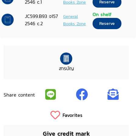
2546 c.1
Books Zone
Reserve
On shelf
JC599.B93 จ157
General
2546 c.2
Books Zone
Reserve
สารบัญ
Share content
Favorites
Give credit mark