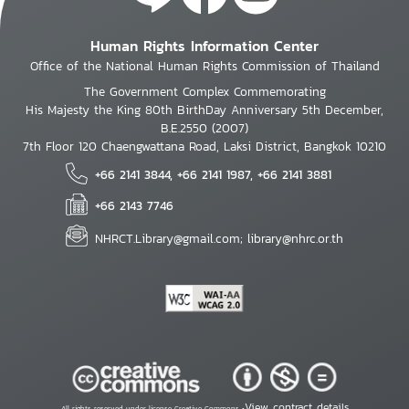
Human Rights Information Center
Office of the National Human Rights Commission of Thailand
The Government Complex Commemorating
His Majesty the King 80th BirthDay Anniversary 5th December,
B.E.2550 (2007)
7th Floor 120 Chaengwattana Road, Laksi District, Bangkok 10210
+66 2141 3844, +66 2141 1987, +66 2141 3881
+66 2143 7746
NHRCT.Library@gmail.com; library@nhrc.or.th
View contract details
All rights reserved under license Creative Commons •