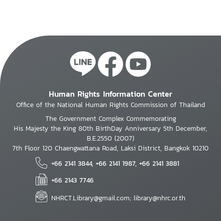
Human Rights Information Center
Office of the National Human Rights Commission of Thailand
The Government Complex Commemorating
His Majesty the King 80th BirthDay Anniversary 5th December,
B.E.2550 (2007)
7th Floor 120 Chaengwattana Road, Laksi District, Bangkok 10210
+66 2141 3844, +66 2141 1987, +66 2141 3881
+66 2143 7746
NHRCT.Library@gmail.com; library@nhrc.or.th