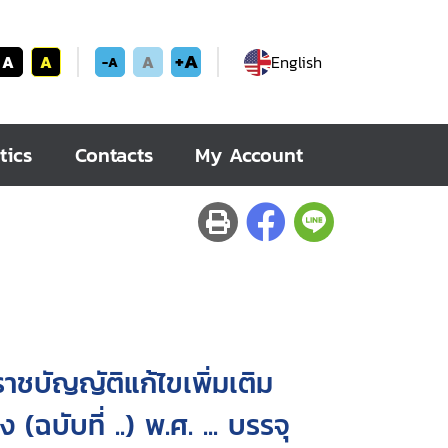
+A
A
A
A
English
-A
tics
Contacts
My Account
ชบัญญัติแก้ไขเพิ่มเติม
ี่ ..) พ.ศ. ... บรรจุ