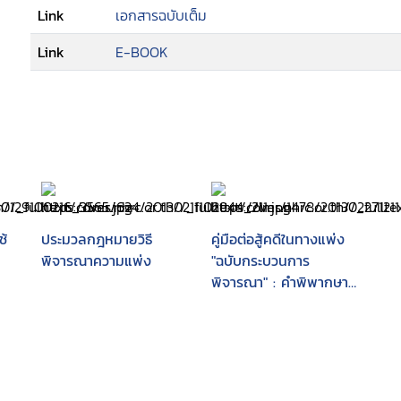
Link
เอกสารฉบับเต็ม
Link
E-BOOK
ช้
ประมวลกฎหมายวิธี
คู่มือต่อสู้คดีในทางแพ่ง
พิจารณาความแพ่ง
"ฉบับกระบวนการ
พิจารณา" : คำพิพากษา
ศาลฎีกา ตามประมวล
กฎหมายวิธีพิจารณาความ
แพ่ง พุทธศักราช 2531-
2542