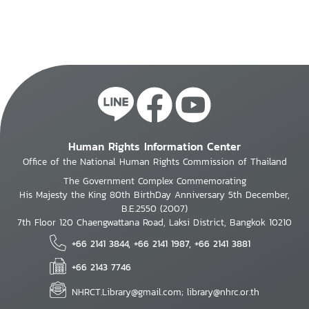
Human Rights Information Center
Office of the National Human Rights Commission of Thailand
The Government Complex Commemorating
His Majesty the King 80th BirthDay Anniversary 5th December,
B.E.2550 (2007)
7th Floor 120 Chaengwattana Road, Laksi District, Bangkok 10210
+66 2141 3844, +66 2141 1987, +66 2141 3881
+66 2143 7746
NHRCT.Library@gmail.com; library@nhrc.or.th