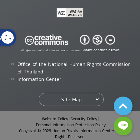
s
View contract details
All rights reserved under license Creative Commons •
Office of the National Human Rights Commission
of Thailand
Information Center
Site Map
Website Policy
Security Policy
Personal Information Protection Policy
Copyright © 2026 Human Rights Information Center. All
Rights Reserved.