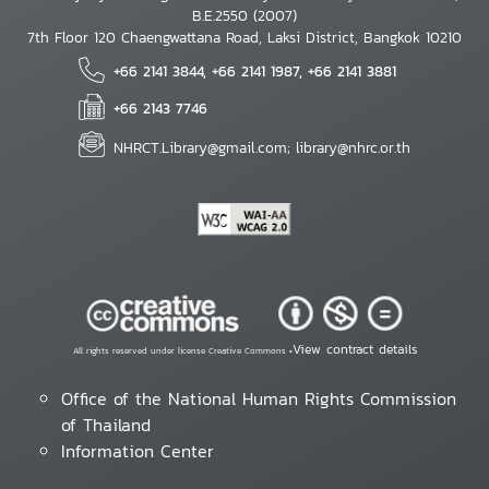
B.E.2550 (2007)
7th Floor 120 Chaengwattana Road, Laksi District, Bangkok 10210
+66 2141 3844, +66 2141 1987, +66 2141 3881
+66 2143 7746
NHRCT.Library@gmail.com; library@nhrc.or.th
View contract details
All rights reserved under license Creative Commons •
Office of the National Human Rights Commission
of Thailand
Information Center