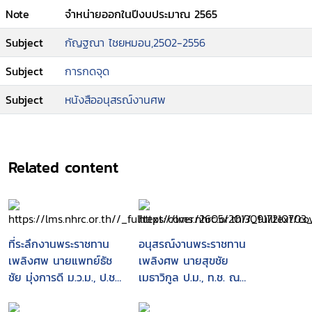
Note
จำหน่ายออกในปีงบประมาณ 2565
Subject
กัญฐณา ไชยหมอน,2502-2556
Subject
การกดจุด
Subject
หนังสืออนุสรณ์งานศพ
Related content
ที่ระลึกงานพระราชทาน
อนุสรณ์งานพระราชทาน
เพลิงศพ นายแพทย์ธัช
เพลิงศพ นายสุขชัย
ชัย มุ่งการดี ม.ว.ม., ป.ช.,
เมธาวิกูล ป.ม., ท.ช. ณ
ภ.ป.ร.4 ณ เมรุหลวงหน้า
เมรุวัดมกุฏกษัตริยาราม
พลับพลาอิศริยาภรณ์ วัด
กรุงเทพมหานคร วัน