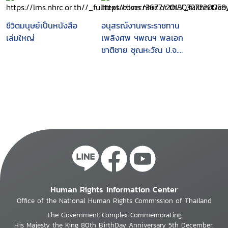
เทพศิรินทราวาส 21
จันทร์ที่ 12 กุมภาพันธ์
กรกฎาคม 2556
พุทธศักราช 2550 เวลา
ชีวิตมนุษย์เป็นหนังสือ
อนุสรณ์งานพระราชทาน
17.00 น.
เล่มใหญ่
เพลิงศพ ฯพณฯ พลเอก
ชาติชาย ชุณหะวัณ ป.จ.,
ม.ป.ช., ม.ว.ม. ณ เมรุ
หลวงหน้าพลับพลาอิศริ
ยาภรณ์ วัดเทพศิรินทรา
วาส วันเสาร์ที่ 7
พฤศจิกายน 2541
Human Rights Information Center
Office of the National Human Rights Commission of Thailand
The Government Complex Commemorating
His Majesty the King 80th BirthDay Anniversary 5th December,