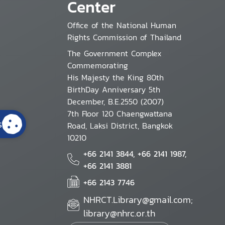
Center
Office of the National Human
Rights Commission of Thailand
The Government Complex
Commemorating
His Majesty the King 80th
BirthDay Anniversary 5th
December, B.E.2550 (2007)
7th Floor 120 Chaengwattana
s
Road, Laksi District, Bangkok
10210
+66 2141 3844, +66 2141 1987,
+66 2141 3881
+66 2143 7746
NHRCT.Library@gmail.com;
library@nhrc.or.th