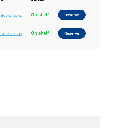
On shelf
Reserve
 Books Zone
On shelf
Reserve
 Books Zone