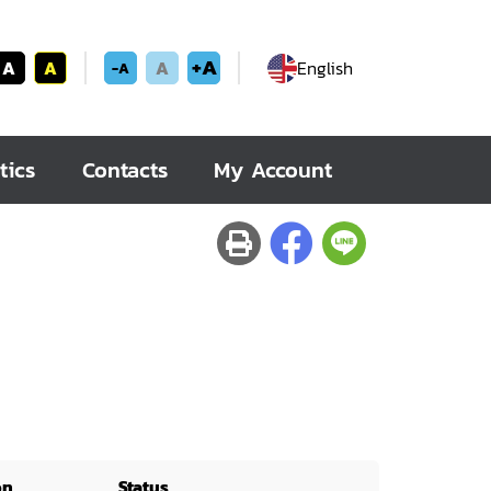
+A
A
A
A
English
-A
tics
Contacts
My Account
on
Status