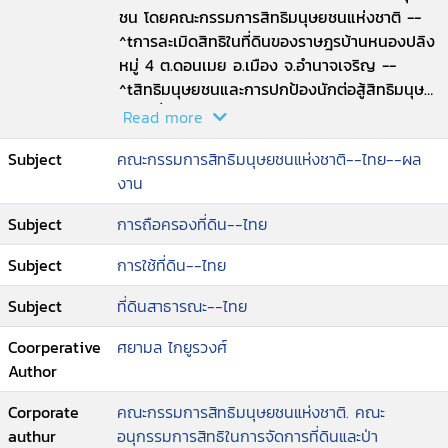
ชน โดยคณะกรรมการสิทธิมนุษยชนแห่งชาติ --
^tการละเมิดสิทธิในที่ดินของราษฎรบ้านหนองปลิง
หมู่ 4 ต.ดอนเมย อ.เมือง จ.อำนาจเจริญ --
^tสิทธิมนุษยชนและการปกป้องนักต่อสู้สิทธิมนุษย
ชนในที่ดินสาธารณประโยชน์คลองชายธง
Read more
จ.ประจวบคีรีขันธ์ --^tการละเมิดสิทธิในที่ดิน กรณี
Subject
คณะกรรมการสิทธิมนุษยชนแห่งชาติ--ไทย--ผล
ปัญหาที่ดินสาธารณประโยชน์หว่างเขาตาด อ.เมือง
งาน
จ.นครนายก --^tสิทธิชุมชนกรณีการบุกรุกที่
สาธารณะชายทะเล บ้านพุน้อย ต.สามร้อยยอด
Subject
การถือครองที่ดิน--ไทย
อ.สามร้อยยอด จ.ประจวบคีรีขันธ์ --^tสิทธิในที่ดิน
และทรัพย์สิน กรรีชาวม้ง ต.ป่ากลาง อ.ปัว จ.น่าน
Subject
การใช้ที่ดิน--ไทย
ถูกขับไล่และรื้อถอนต้นลิ้นจี่ --^tสิทธิในที่ดินและ
ทรัพย์สิน กรณีชุมชนโรงกลวง ต.เขานิเวศน์
Subject
ที่ดินสาธารณะ--ไทย
อ.เมือง จ.ระนอง --^tสิทธิชุมชน กรณีราษฎรบ้าน
Coorperative
ศยามล ไกยูรวงศ์
ป่าผาก ต.วังยาว อ.ด่านช้าง จ.สุพรรณบุรี ได้รับ
Author
ผลกระทบจากโครงการของรัฐทับที่ดินทำกิน.
Corporate
คณะกรรมการสิทธิมนุษยชนแห่งชาติ. คณะ
authur
อนุกรรมการสิทธิในการจัดการที่ดินและป่า