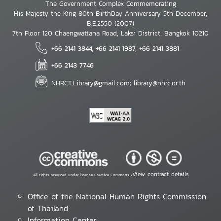
The Government Complex Commemorating
His Majesty the King 80th BirthDay Anniversary 5th December,
B.E.2550 (2007)
7th Floor 120 Chaengwattana Road, Laksi District, Bangkok 10210
+66 2141 3844, +66 2141 1987, +66 2141 3881
+66 2143 7746
NHRCT.Library@gmail.com; library@nhrc.or.th
View contract details
All rights reserved under license Creative Commons •
Office of the National Human Rights Commission
of Thailand
Information Center