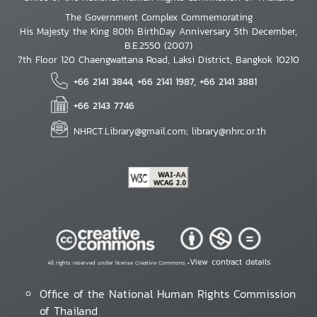
The Government Complex Commemorating
His Majesty the King 80th BirthDay Anniversary 5th December,
B.E.2550 (2007)
7th Floor 120 Chaengwattana Road, Laksi District, Bangkok 10210
+66 2141 3844, +66 2141 1987, +66 2141 3881
+66 2143 7746
NHRCT.Library@gmail.com; library@nhrc.or.th
View contract details
All rights reserved under license Creative Commons •
Office of the National Human Rights Commission
of Thailand