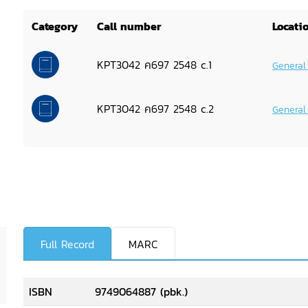
Category
Call number
Locati
KPT3042 ค697 2548 c.1
General
KPT3042 ค697 2548 c.2
General
Full Record
MARC
ISBN
9749064887 (pbk.)