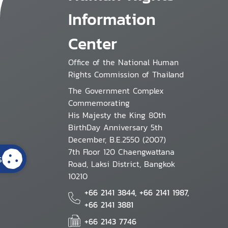
Information
Center
Office of the National Human
Rights Commission of Thailand
The Government Complex
Commemorating
His Majesty the King 80th
BirthDay Anniversary 5th
December, B.E.2550 (2007)
7th Floor 120 Chaengwattana
s
Road, Laksi District, Bangkok
10210
+66 2141 3844, +66 2141 1987,
+66 2141 3881
+66 2143 7746