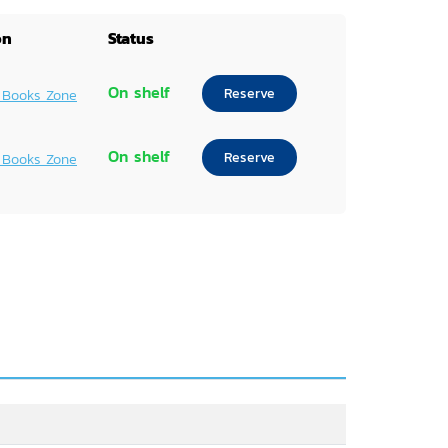
on
Status
On shelf
Reserve
 Books Zone
On shelf
Reserve
 Books Zone