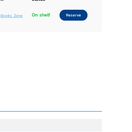
On shelf
Reserve
 Books Zone