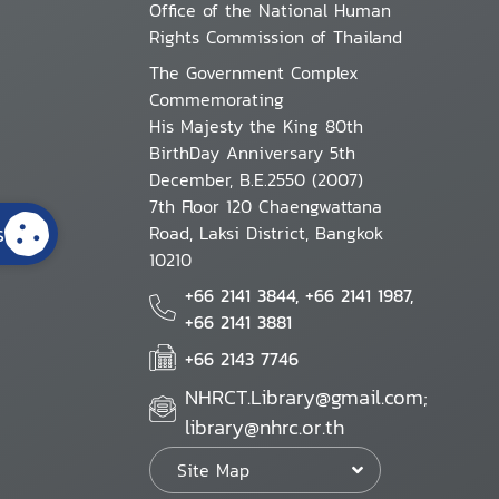
Office of the National Human
Rights Commission of Thailand
The Government Complex
Commemorating
His Majesty the King 80th
BirthDay Anniversary 5th
December, B.E.2550 (2007)
7th Floor 120 Chaengwattana
s
Road, Laksi District, Bangkok
10210
+66 2141 3844, +66 2141 1987,
+66 2141 3881
+66 2143 7746
NHRCT.Library@gmail.com;
library@nhrc.or.th
Site Map