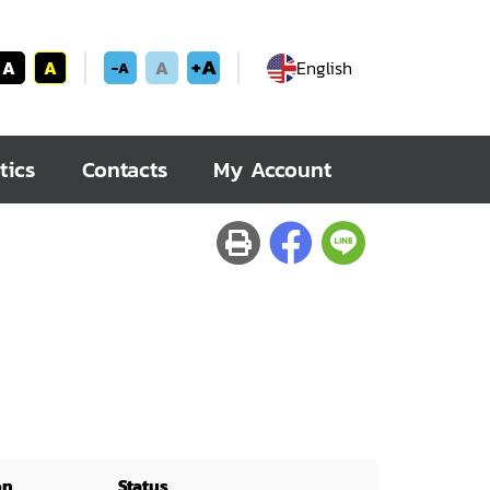
+A
A
A
A
English
-A
tics
Contacts
My Account
on
Status