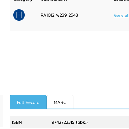
RA1012 พ239 2543
General
Full Record
MARC
ISBN
9742722315 (pbk.)