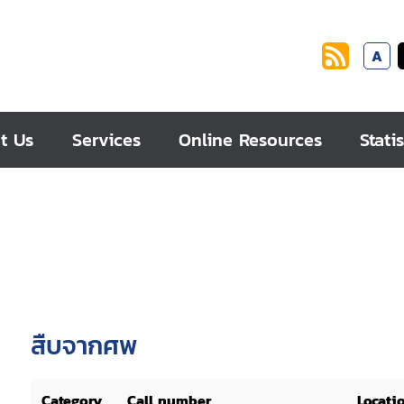
A
t Us
Services
Online Resources
Statis
สืบจากศพ
Category
Call number
Locati