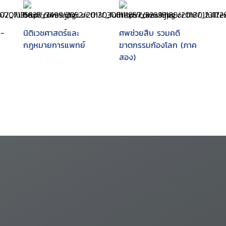
 -
นิติเวชศาสตร์และ
ศพช่วยสืบ รวมคดี
กฎหมายการแพทย์
ฆาตกรรมก้องโลก (ภาค
สอง)