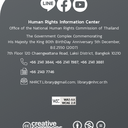
Human Rights Information Center
Office of the National Human Rights Commission of Thailand
The Government Complex Commemorating
His Majesty the King 80th BirthDay Anniversary 5th December,
B.E.2550 (2007)
7th Floor 120 Chaengwattana Road, Laksi District, Bangkok 10210
+66 2141 3844, +66 2141 1987, +66 2141 3881
+66 2143 7746
NHRCT.Library@gmail.com; library@nhrc.or.th