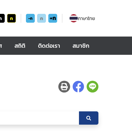
+ก
ก
ก
ก
ภาษาไทย
-ก
ศ
สถิติ
ติดต่อเรา
สมาชิก