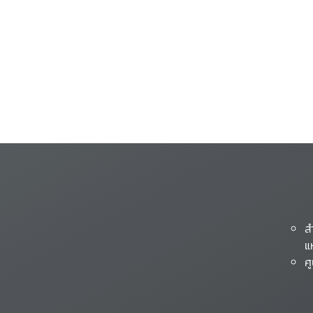
ส
แ
ศ