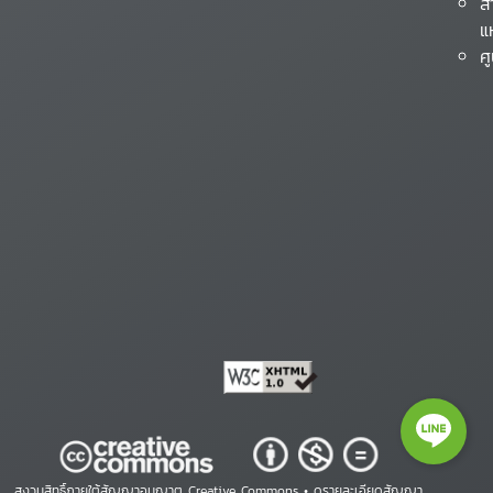
ส
แ
ศ
สงวนสิทธิ์ภายใต้สัญญาอนุญาต Creative Commons •
ดูรายละเอียดสัญญา