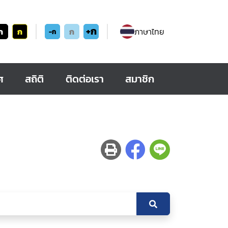
+ก
ก
ก
ก
ภาษาไทย
-ก
ศ
สถิติ
ติดต่อเรา
สมาชิก