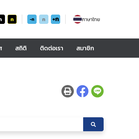
+ก
ก
ก
ก
ภาษาไทย
-ก
ศ
สถิติ
ติดต่อเรา
สมาชิก