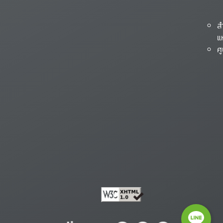
ส
แ
ศ