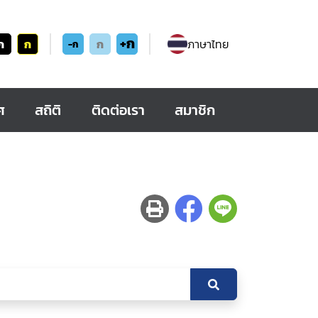
+ก
ก
ก
ก
ภาษาไทย
-ก
ศ
สถิติ
ติดต่อเรา
สมาชิก