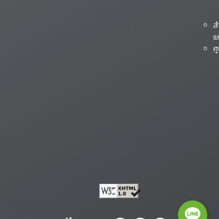
ส
แ
ศ