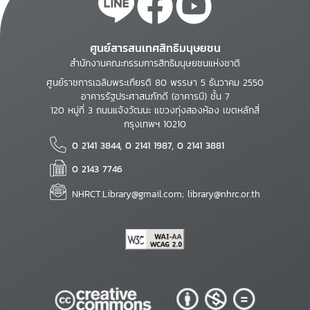
ศูนย์สารสนเทศสิทธิมนุษยชน
สำนักงานคณะกรรมการสิทธิมนุษยชนแห่งชาติ
ศูนย์ราชการเฉลิมพระเกียรติ 80 พรรษา 5 ธันวาคม 2550
อาคารรัฐประศาสนภักดี (อาคารบี) ชั้น 7
120 หมู่ที่ 3 ถนนแจ้งวัฒนะ แขวงทุ่งสองห้อง เขตหลักสี่
กรุงเทพฯ 10210
0 2141 3844, 0 2141 1987, 0 2141 3881
0 2143 7746
NHRCT.Library@gmail.com; library@nhrc.or.th