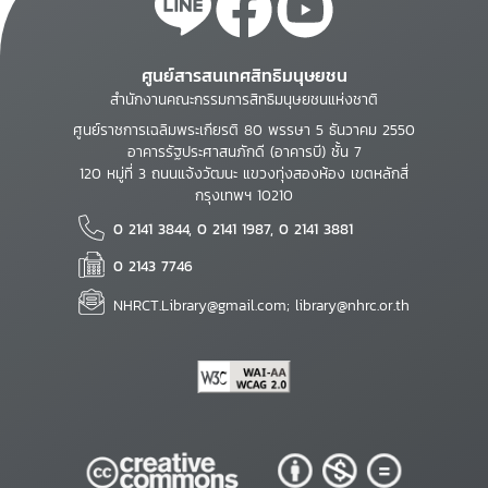
ศูนย์สารสนเทศสิทธิมนุษยชน
สำนักงานคณะกรรมการสิทธิมนุษยชนแห่งชาติ
ศูนย์ราชการเฉลิมพระเกียรติ 80 พรรษา 5 ธันวาคม 2550
อาคารรัฐประศาสนภักดี (อาคารบี) ชั้น 7
120 หมู่ที่ 3 ถนนแจ้งวัฒนะ แขวงทุ่งสองห้อง เขตหลักสี่
กรุงเทพฯ 10210
0 2141 3844, 0 2141 1987, 0 2141 3881
0 2143 7746
NHRCT.Library@gmail.com; library@nhrc.or.th