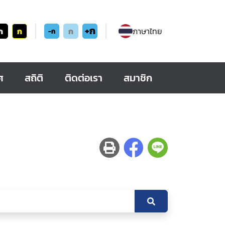
+ก
ก
ก
ก
ภาษาไทย
-ก
ศ
สถิติ
ติดต่อเรา
สมาชิก