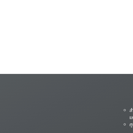
ส
แ
ศ