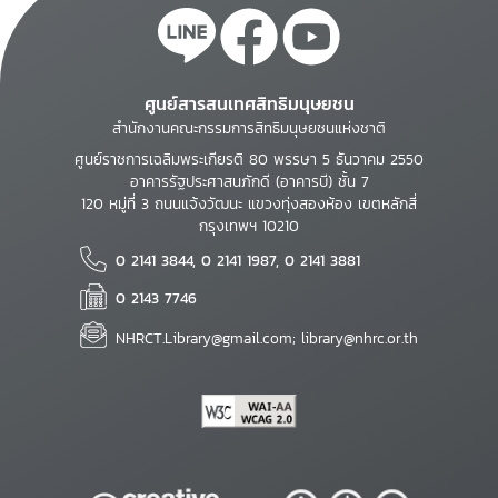
ศูนย์สารสนเทศสิทธิมนุษยชน
สำนักงานคณะกรรมการสิทธิมนุษยชนแห่งชาติ
ศูนย์ราชการเฉลิมพระเกียรติ 80 พรรษา 5 ธันวาคม 2550
อาคารรัฐประศาสนภักดี (อาคารบี) ชั้น 7
120 หมู่ที่ 3 ถนนแจ้งวัฒนะ แขวงทุ่งสองห้อง เขตหลักสี่
กรุงเทพฯ 10210
0 2141 3844, 0 2141 1987, 0 2141 3881
0 2143 7746
NHRCT.Library@gmail.com; library@nhrc.or.th