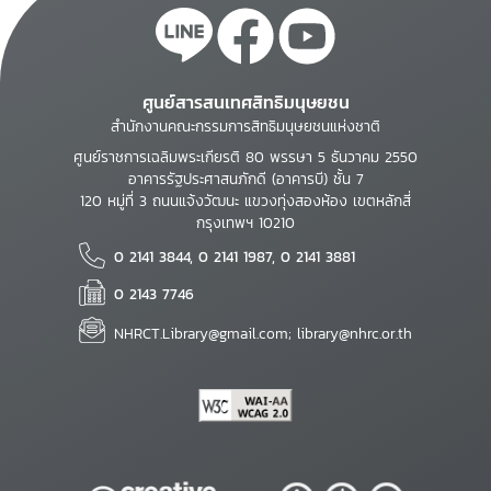
ศูนย์สารสนเทศสิทธิมนุษยชน
สำนักงานคณะกรรมการสิทธิมนุษยชนแห่งชาติ
ศูนย์ราชการเฉลิมพระเกียรติ 80 พรรษา 5 ธันวาคม 2550
อาคารรัฐประศาสนภักดี (อาคารบี) ชั้น 7
120 หมู่ที่ 3 ถนนแจ้งวัฒนะ แขวงทุ่งสองห้อง เขตหลักสี่
กรุงเทพฯ 10210
0 2141 3844, 0 2141 1987, 0 2141 3881
0 2143 7746
NHRCT.Library@gmail.com; library@nhrc.or.th