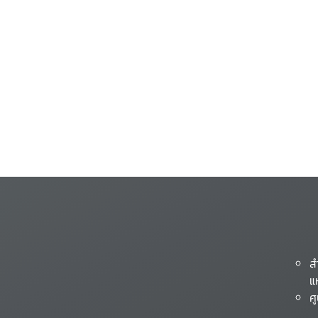
ส
แ
ศ