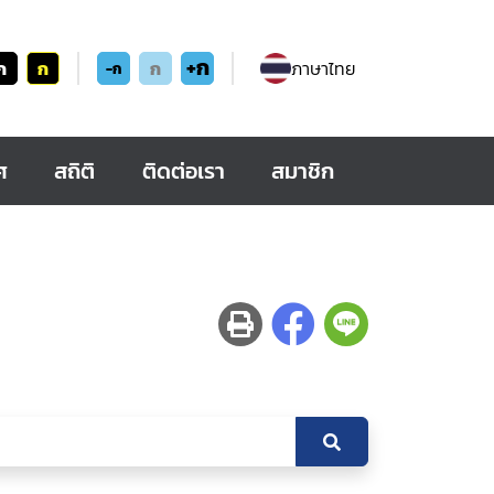
+ก
ก
ก
ก
ภาษาไทย
-ก
ศ
สถิติ
ติดต่อเรา
สมาชิก