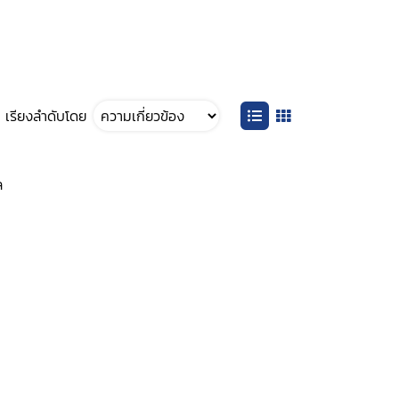
เรียงลำดับโดย
ล