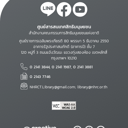
ศูนย์สารสนเทศสิทธิมนุษยชน
สำนักงานคณะกรรมการสิทธิมนุษยชนแห่งชาติ
ศูนย์ราชการเฉลิมพระเกียรติ 80 พรรษา 5 ธันวาคม 2550
อาคารรัฐประศาสนภักดี (อาคารบี) ชั้น 7
120 หมู่ที่ 3 ถนนแจ้งวัฒนะ แขวงทุ่งสองห้อง เขตหลักสี่
กรุงเทพฯ 10210
0 2141 3844, 0 2141 1987, 0 2141 3881
0 2143 7746
NHRCT.Library@gmail.com; library@nhrc.or.th