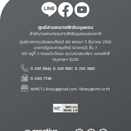
ศูนย์สารสนเทศสิทธิมนุษยชน
สำนักงานคณะกรรมการสิทธิมนุษยชนแห่งชาติ
ศูนย์ราชการเฉลิมพระเกียรติ 80 พรรษา 5 ธันวาคม 2550
อาคารรัฐประศาสนภักดี (อาคารบี) ชั้น 7
120 หมู่ที่ 3 ถนนแจ้งวัฒนะ แขวงทุ่งสองห้อง เขตหลักสี่
กรุงเทพฯ 10210
0 2141 3844, 0 2141 1987, 0 2141 3881
0 2143 7746
NHRCT.Library@gmail.com; library@nhrc.or.th