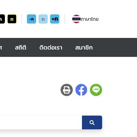
+ก
ก
ก
ก
ภาษาไทย
-ก
ศ
สถิติ
ติดต่อเรา
สมาชิก