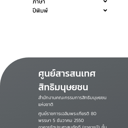
ภาษา
ปีพิมพ์
ศูนย์สารสนเทศ
สิทธิมนุษยชน
สำนักงานคณะกรรมการสิทธิมนุษยชน
แห่งชาติ
ศูนย์ราชการเฉลิมพระเกียรติ 80
พรรษา 5 ธันวาคม 2550
อาคารรัฐประศาสนภักดี (อาคารบี) ชั้น