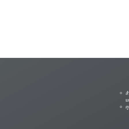
ส
แ
ศ