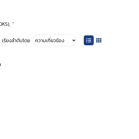
OOKS), ”
เรียงลำดับโดย
ล