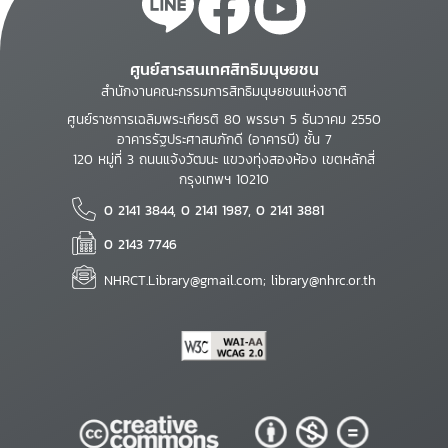
ศูนย์สารสนเทศสิทธิมนุษยชน
สำนักงานคณะกรรมการสิทธิมนุษยชนแห่งชาติ
ศูนย์ราชการเฉลิมพระเกียรติ 80 พรรษา 5 ธันวาคม 2550
อาคารรัฐประศาสนภักดี (อาคารบี) ชั้น 7
120 หมู่ที่ 3 ถนนแจ้งวัฒนะ แขวงทุ่งสองห้อง เขตหลักสี่
กรุงเทพฯ 10210
0 2141 3844, 0 2141 1987, 0 2141 3881
0 2143 7746
NHRCT.Library@gmail.com; library@nhrc.or.th