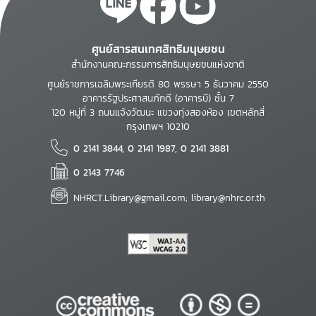
ศูนย์สารสนเทศสิทธิมนุษยชน
สำนักงานคณะกรรมการสิทธิมนุษยชนแห่งชาติ
ศูนย์ราชการเฉลิมพระเกียรติ 80 พรรษา 5 ธันวาคม 2550
อาคารรัฐประศาสนภักดี (อาคารบี) ชั้น 7
120 หมู่ที่ 3 ถนนแจ้งวัฒนะ แขวงทุ่งสองห้อง เขตหลักสี่
กรุงเทพฯ 10210
0 2141 3844, 0 2141 1987, 0 2141 3881
0 2143 7746
NHRCT.Library@gmail.com; library@nhrc.or.th