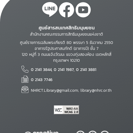
ศูนย์สารสนเทศสิทธิมนุษยชน
สำนักงานคณะกรรมการสิทธิมนุษยชนแห่งชาติ
ศูนย์ราชการเฉลิมพระเกียรติ 80 พรรษา 5 ธันวาคม 2550
อาคารรัฐประศาสนภักดี (อาคารบี) ชั้น 7
120 หมู่ที่ 3 ถนนแจ้งวัฒนะ แขวงทุ่งสองห้อง เขตหลักสี่
กรุงเทพฯ 10210
0 2141 3844, 0 2141 1987, 0 2141 3881
0 2143 7746
NHRCT.Library@gmail.com; library@nhrc.or.th