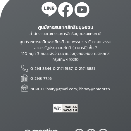
ศูนย์สารสนเทศสิทธิมนุษยชน
สำนักงานคณะกรรมการสิทธิมนุษยชนแห่งชาติ
ศูนย์ราชการเฉลิมพระเกียรติ 80 พรรษา 5 ธันวาคม 2550
อาคารรัฐประศาสนภักดี (อาคารบี) ชั้น 7
120 หมู่ที่ 3 ถนนแจ้งวัฒนะ แขวงทุ่งสองห้อง เขตหลักสี่
กรุงเทพฯ 10210
0 2141 3844, 0 2141 1987, 0 2141 3881
0 2143 7746
NHRCT.Library@gmail.com; library@nhrc.or.th