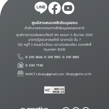
ศูนย์สารสนเทศสิทธิมนุษยชน
สำนักงานคณะกรรมการสิทธิมนุษยชนแห่งชาติ
ศูนย์ราชการเฉลิมพระเกียรติ 80 พรรษา 5 ธันวาคม 2550
อาคารรัฐประศาสนภักดี (อาคารบี) ชั้น 7
120 หมู่ที่ 3 ถนนแจ้งวัฒนะ แขวงทุ่งสองห้อง เขตหลักสี่
กรุงเทพฯ 10210
0 2141 3844, 0 2141 1987, 0 2141 3881
0 2143 7746
NHRCT.Library@gmail.com; library@nhrc.or.th