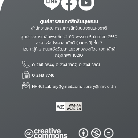
ศูนย์สารสนเทศสิทธิมนุษยชน
สำนักงานคณะกรรมการสิทธิมนุษยชนแห่งชาติ
ศูนย์ราชการเฉลิมพระเกียรติ 80 พรรษา 5 ธันวาคม 2550
อาคารรัฐประศาสนภักดี (อาคารบี) ชั้น 7
120 หมู่ที่ 3 ถนนแจ้งวัฒนะ แขวงทุ่งสองห้อง เขตหลักสี่
กรุงเทพฯ 10210
0 2141 3844, 0 2141 1987, 0 2141 3881
0 2143 7746
NHRCT.Library@gmail.com; library@nhrc.or.th