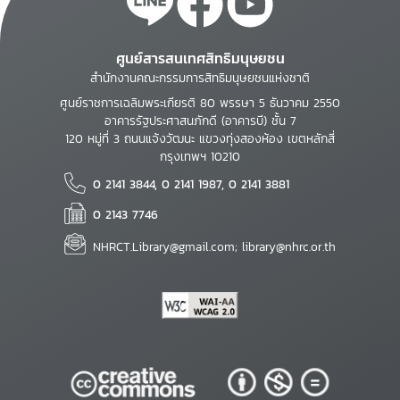
ศูนย์สารสนเทศสิทธิมนุษยชน
สำนักงานคณะกรรมการสิทธิมนุษยชนแห่งชาติ
ศูนย์ราชการเฉลิมพระเกียรติ 80 พรรษา 5 ธันวาคม 2550
อาคารรัฐประศาสนภักดี (อาคารบี) ชั้น 7
120 หมู่ที่ 3 ถนนแจ้งวัฒนะ แขวงทุ่งสองห้อง เขตหลักสี่
กรุงเทพฯ 10210
0 2141 3844, 0 2141 1987, 0 2141 3881
0 2143 7746
NHRCT.Library@gmail.com; library@nhrc.or.th