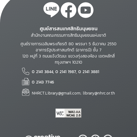
ศูนย์สารสนเทศสิทธิมนุษยชน
สำนักงานคณะกรรมการสิทธิมนุษยชนแห่งชาติ
ศูนย์ราชการเฉลิมพระเกียรติ 80 พรรษา 5 ธันวาคม 2550
อาคารรัฐประศาสนภักดี (อาคารบี) ชั้น 7
120 หมู่ที่ 3 ถนนแจ้งวัฒนะ แขวงทุ่งสองห้อง เขตหลักสี่
กรุงเทพฯ 10210
0 2141 3844, 0 2141 1987, 0 2141 3881
0 2143 7746
NHRCT.Library@gmail.com; library@nhrc.or.th