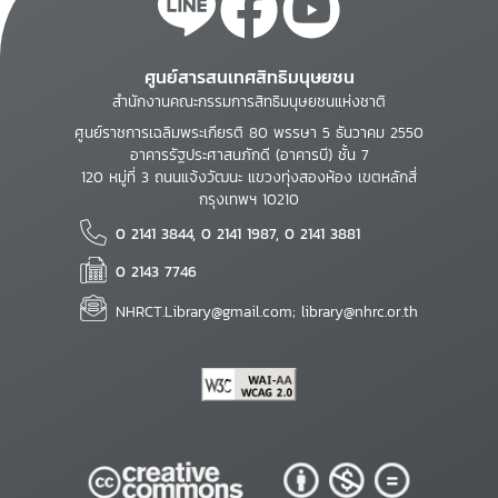
ศูนย์สารสนเทศสิทธิมนุษยชน
สำนักงานคณะกรรมการสิทธิมนุษยชนแห่งชาติ
ศูนย์ราชการเฉลิมพระเกียรติ 80 พรรษา 5 ธันวาคม 2550
อาคารรัฐประศาสนภักดี (อาคารบี) ชั้น 7
120 หมู่ที่ 3 ถนนแจ้งวัฒนะ แขวงทุ่งสองห้อง เขตหลักสี่
กรุงเทพฯ 10210
0 2141 3844, 0 2141 1987, 0 2141 3881
0 2143 7746
NHRCT.Library@gmail.com; library@nhrc.or.th