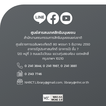
ศูนย์สารสนเทศสิทธิมนุษยชน
สำนักงานคณะกรรมการสิทธิมนุษยชนแห่งชาติ
ศูนย์ราชการเฉลิมพระเกียรติ 80 พรรษา 5 ธันวาคม 2550
อาคารรัฐประศาสนภักดี (อาคารบี) ชั้น 7
120 หมู่ที่ 3 ถนนแจ้งวัฒนะ แขวงทุ่งสองห้อง เขตหลักสี่
กรุงเทพฯ 10210
0 2141 3844, 0 2141 1987, 0 2141 3881
0 2143 7746
NHRCT.Library@gmail.com; library@nhrc.or.th