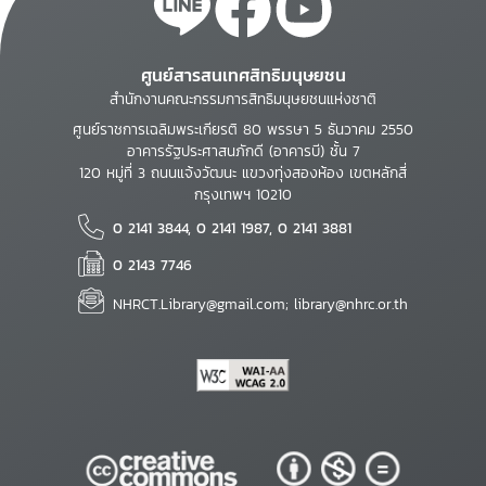
ศูนย์สารสนเทศสิทธิมนุษยชน
สำนักงานคณะกรรมการสิทธิมนุษยชนแห่งชาติ
ศูนย์ราชการเฉลิมพระเกียรติ 80 พรรษา 5 ธันวาคม 2550
อาคารรัฐประศาสนภักดี (อาคารบี) ชั้น 7
120 หมู่ที่ 3 ถนนแจ้งวัฒนะ แขวงทุ่งสองห้อง เขตหลักสี่
กรุงเทพฯ 10210
0 2141 3844, 0 2141 1987, 0 2141 3881
0 2143 7746
NHRCT.Library@gmail.com; library@nhrc.or.th