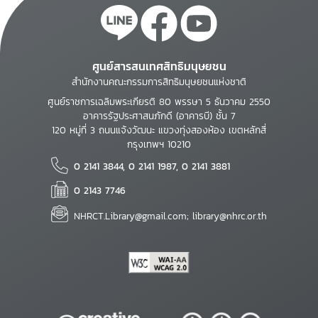
ศูนย์สารสนเทศสิทธิมนุษยชน
สำนักงานคณะกรรมการสิทธิมนุษยชนแห่งชาติ
ศูนย์ราชการเฉลิมพระเกียรติ 80 พรรษา 5 ธันวาคม 2550
อาคารรัฐประศาสนภักดี (อาคารบี) ชั้น 7
120 หมู่ที่ 3 ถนนแจ้งวัฒนะ แขวงทุ่งสองห้อง เขตหลักสี่
กรุงเทพฯ 10210
0 2141 3844, 0 2141 1987, 0 2141 3881
0 2143 7746
NHRCT.Library@gmail.com; library@nhrc.or.th