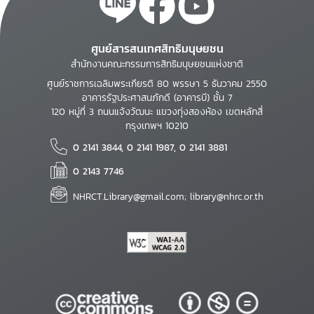
ศูนย์สารสนเทศสิทธิมนุษยชน
สำนักงานคณะกรรมการสิทธิมนุษยชนแห่งชาติ
ศูนย์ราชการเฉลิมพระเกียรติ 80 พรรษา 5 ธันวาคม 2550
อาคารรัฐประศาสนภักดี (อาคารบี) ชั้น 7
120 หมู่ที่ 3 ถนนแจ้งวัฒนะ แขวงทุ่งสองห้อง เขตหลักสี่
กรุงเทพฯ 10210
0 2141 3844, 0 2141 1987, 0 2141 3881
0 2143 7746
NHRCT.Library@gmail.com; library@nhrc.or.th