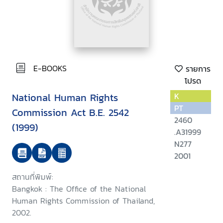
E-BOOKS
รายการ
โปรด
National Human Rights
K
PT
Commission Act B.E. 2542
2460
(1999)
.A31999
N277
2001
สถานที่พิมพ์:
Bangkok : The Office of the National
Human Rights Commission of Thailand,
2002.