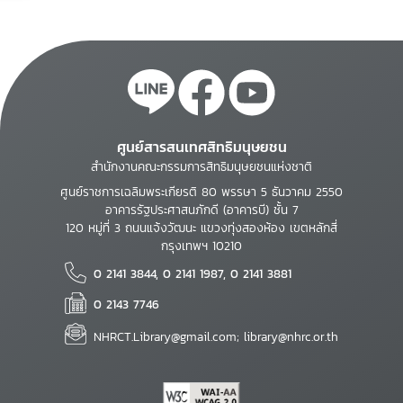
ศูนย์สารสนเทศสิทธิมนุษยชน
สำนักงานคณะกรรมการสิทธิมนุษยชนแห่งชาติ
ศูนย์ราชการเฉลิมพระเกียรติ 80 พรรษา 5 ธันวาคม 2550
อาคารรัฐประศาสนภักดี (อาคารบี) ชั้น 7
120 หมู่ที่ 3 ถนนแจ้งวัฒนะ แขวงทุ่งสองห้อง เขตหลักสี่
กรุงเทพฯ 10210
0 2141 3844, 0 2141 1987, 0 2141 3881
0 2143 7746
NHRCT.Library@gmail.com; library@nhrc.or.th