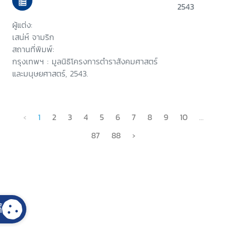
2543
ผู้แต่ง:
เสน่ห์ จามริก
สถานที่พิมพ์:
กรุงเทพฯ : มูลนิธิโครงการตำราสังคมศาสตร์
และมนุษยศาสตร์, 2543.
‹
1
2
3
4
5
6
7
8
9
10
...
87
88
›
้