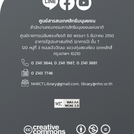
ศูนย์สารสนเทศสิทธิมนุษยชน
สำนักงานคณะกรรมการสิทธิมนุษยชนแห่งชาติ
ศูนย์ราชการเฉลิมพระเกียรติ 80 พรรษา 5 ธันวาคม 2550
อาคารรัฐประศาสนภักดี (อาคารบี) ชั้น 7
120 หมู่ที่ 3 ถนนแจ้งวัฒนะ แขวงทุ่งสองห้อง เขตหลักสี่
กรุงเทพฯ 10210
0 2141 3844, 0 2141 1987, 0 2141 3881
0 2143 7746
NHRCT.Library@gmail.com; library@nhrc.or.th