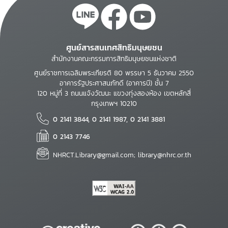
ศูนย์สารสนเทศสิทธิมนุษยชน
สำนักงานคณะกรรมการสิทธิมนุษยชนแห่งชาติ
ศูนย์ราชการเฉลิมพระเกียรติ 80 พรรษา 5 ธันวาคม 2550
อาคารรัฐประศาสนภักดี (อาคารบี) ชั้น 7
120 หมู่ที่ 3 ถนนแจ้งวัฒนะ แขวงทุ่งสองห้อง เขตหลักสี่
กรุงเทพฯ 10210
0 2141 3844, 0 2141 1987, 0 2141 3881
0 2143 7746
NHRCT.Library@gmail.com; library@nhrc.or.th