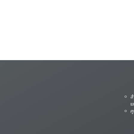
ส
แ
ศ