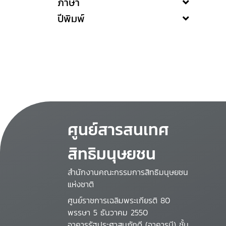
ภาษา
ปีพิมพ์
ศูนย์สารสนเทศ
สิทธิมนุษยชน
สำนักงานคณะกรรมการสิทธิมนุษยชน
แห่งชาติ
ศูนย์ราชการเฉลิมพระเกียรติ 80
พรรษา 5 ธันวาคม 2550
อาคารรัฐประศาสนภักดี (อาคารบี) ชั้น