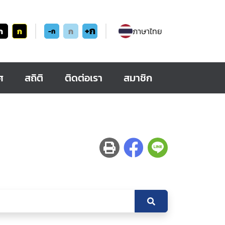
+ก
ก
ก
ก
ภาษาไทย
-ก
ศ
สถิติ
ติดต่อเรา
สมาชิก