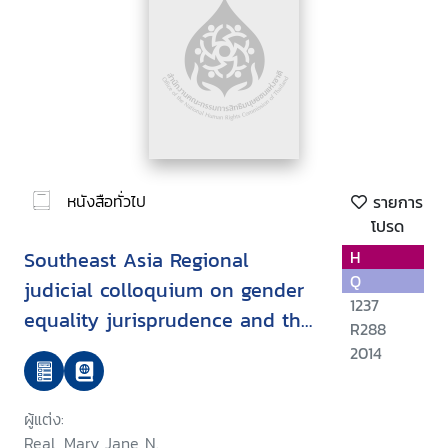
หนังสือทั่วไป
รายการ
โปรด
Southeast Asia Regional
H
Q
judicial colloquium on gender
1237
equality jurisprudence and the
R288
role of the judiciary in
2014
promoting women's access to
justice : summary of
ผู้แต่ง:
proceedings September 2013,
Real, Mary Jane N.