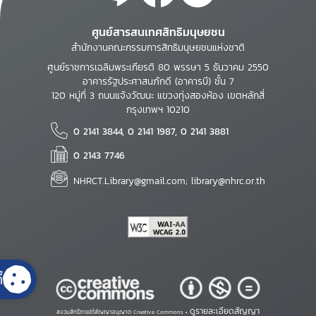
ศูนย์สารสนเทศสิทธิมนุษยชน
สำนักงานคณะกรรมการสิทธิมนุษยชนแห่งชาติ
ศูนย์ราชการเฉลิมพระเกียรติ 80 พรรษา 5 ธันวาคม 2550
อาคารรัฐประศาสนภักดี (อาคารบี) ชั้น 7
120 หมู่ที่ 3 ถนนแจ้งวัฒนะ แขวงทุ่งสองห้อง เขตหลักสี่
กรุงเทพฯ 10210
0 2141 3844, 0 2141 1987, 0 2141 3881
0 2143 7746
NHRCT.Library@gmail.com; library@nhrc.or.th
้
ดูรายละเอียดสัญญา
สงวนสิทธิ์ภายใต้สัญญาอนุญาต Creative Commons •