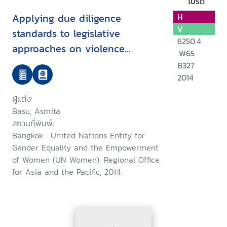
โปรด
Applying due diligence
H
V
standards to legislative
6250.4
approaches on violence
.W65
against women : outcome
B327
document, Regional Expert
2014
Group Meeting
ผู้แต่ง:
Basu, Asmita
สถานที่พิมพ์:
Bangkok : United Nations Entity for
Gender Equality and the Empowerment
of Women (UN Women), Regional Office
for Asia and the Pacific, 2014.