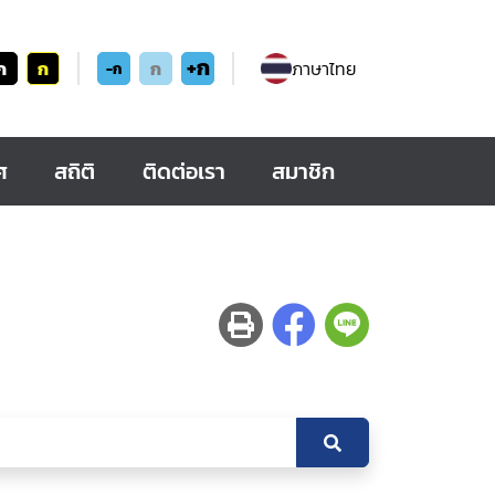
+ก
ก
ก
ก
ภาษาไทย
-ก
ศ
สถิติ
ติดต่อเรา
สมาชิก