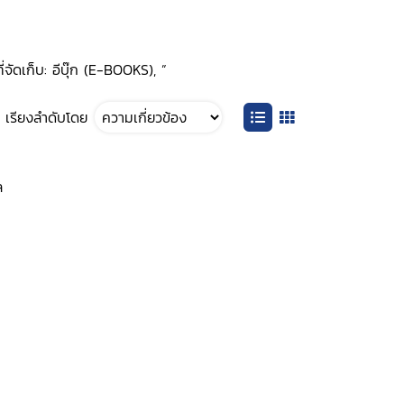
่จัดเก็บ: อีบุ๊ก (E-BOOKS), ”
เรียงลำดับโดย
ล