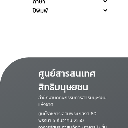
ภาษา
ปีพิมพ์
ศูนย์สารสนเทศ
สิทธิมนุษยชน
สำนักงานคณะกรรมการสิทธิมนุษยชน
แห่งชาติ
ศูนย์ราชการเฉลิมพระเกียรติ 80
พรรษา 5 ธันวาคม 2550
อาคารรัฐประศาสนภักดี (อาคารบี) ชั้น