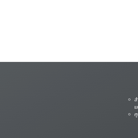
ส
แ
ศ