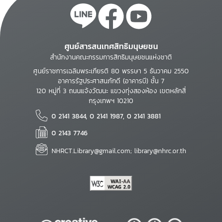
ศูนย์สารสนเทศสิทธิมนุษยชน
สำนักงานคณะกรรมการสิทธิมนุษยชนแห่งชาติ
ศูนย์ราชการเฉลิมพระเกียรติ 80 พรรษา 5 ธันวาคม 2550
อาคารรัฐประศาสนภักดี (อาคารบี) ชั้น 7
120 หมู่ที่ 3 ถนนแจ้งวัฒนะ แขวงทุ่งสองห้อง เขตหลักสี่
กรุงเทพฯ 10210
0 2141 3844, 0 2141 1987, 0 2141 3881
0 2143 7746
NHRCT.Library@gmail.com; library@nhrc.or.th