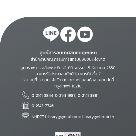
ศูนย์สารสนเทศสิทธิมนุษยชน
สำนักงานคณะกรรมการสิทธิมนุษยชนแห่งชาติ
ศูนย์ราชการเฉลิมพระเกียรติ 80 พรรษา 5 ธันวาคม 2550
อาคารรัฐประศาสนภักดี (อาคารบี) ชั้น 7
120 หมู่ที่ 3 ถนนแจ้งวัฒนะ แขวงทุ่งสองห้อง เขตหลักสี่
กรุงเทพฯ 10210
0 2141 3844, 0 2141 1987, 0 2141 3881
0 2143 7746
NHRCT.Library@gmail.com; library@nhrc.or.th