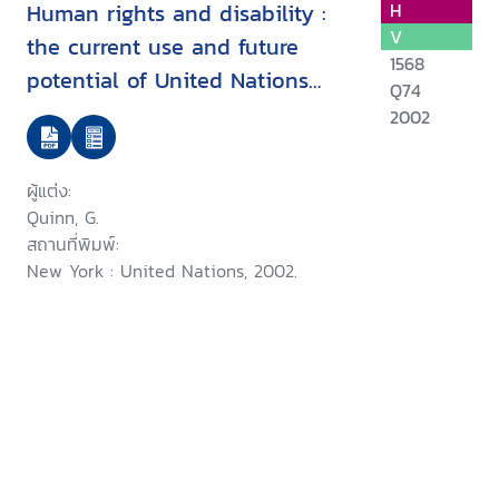
Human rights and disability :
H
V
the current use and future
1568
potential of United Nations
Q74
human rights instruments inthe
2002
context of disability
ผู้แต่ง:
Quinn, G.
สถานที่พิมพ์:
New York : United Nations, 2002.