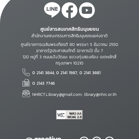
ศูนย์สารสนเทศสิทธิมนุษยชน
สำนักงานคณะกรรมการสิทธิมนุษยชนแห่งชาติ
ศูนย์ราชการเฉลิมพระเกียรติ 80 พรรษา 5 ธันวาคม 2550
อาคารรัฐประศาสนภักดี (อาคารบี) ชั้น 7
120 หมู่ที่ 3 ถนนแจ้งวัฒนะ แขวงทุ่งสองห้อง เขตหลักสี่
กรุงเทพฯ 10210
0 2141 3844, 0 2141 1987, 0 2141 3881
0 2143 7746
NHRCT.Library@gmail.com; library@nhrc.or.th