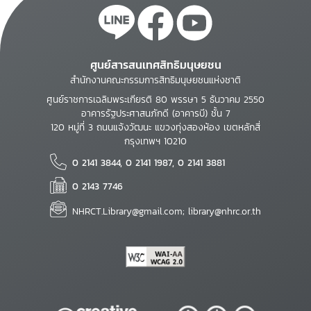
ศูนย์สารสนเทศสิทธิมนุษยชน
สำนักงานคณะกรรมการสิทธิมนุษยชนแห่งชาติ
ศูนย์ราชการเฉลิมพระเกียรติ 80 พรรษา 5 ธันวาคม 2550
อาคารรัฐประศาสนภักดี (อาคารบี) ชั้น 7
120 หมู่ที่ 3 ถนนแจ้งวัฒนะ แขวงทุ่งสองห้อง เขตหลักสี่
กรุงเทพฯ 10210
0 2141 3844, 0 2141 1987, 0 2141 3881
0 2143 7746
NHRCT.Library@gmail.com; library@nhrc.or.th